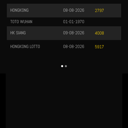
HONGKONG
08-08-2026
2797
TOTO WUHAN
01-01-1970
HK SIANG
09-08-2026
4008
HONGKONG LOTTO
08-08-2026
5917